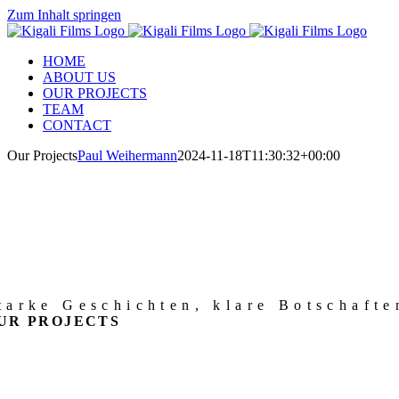
Zum Inhalt springen
HOME
ABOUT US
OUR PROJECTS
TEAM
CONTACT
Our Projects
Paul Weihermann
2024-11-18T11:30:32+00:00
tarke Geschichten, klare Botschafte
UR PROJECTS
DOK